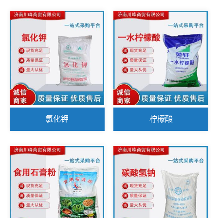
氯化钾
柠檬酸