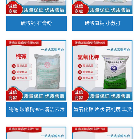
硫酸钙 石膏粉
碳酸氢钠 小苏打
纯碱 碳酸钠99% 清洁去污
氢氧化钾 片状 高纯度 现货
面食加工
批发