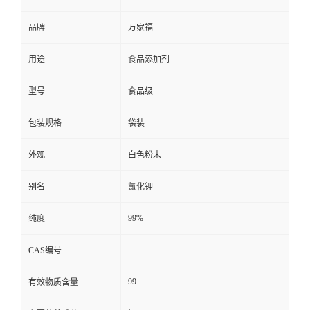
品牌
万家福
用途
食品添加剂
型号
食品级
包装规格
袋装
外观
白色粉末
别名
氯化钾
99%
纯度
CAS编号
99
有效物质含量