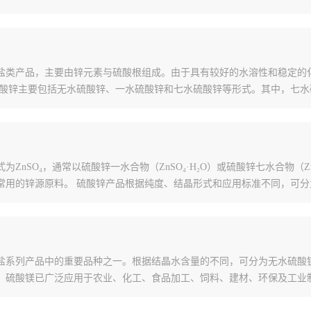
物，属于锌盐类产品，主要由锌元素与硫酸根组成。由于具有较好的水溶性和稳
硫酸锌主要包括无水硫酸锌、一水硫酸锌和七水硫酸锌等形式。其中，七水
化学式为ZnSO₄，通常以硫酸锌一水合物（ZnSO₄·H₂O）或硫酸锌七水合物
常用的锌源原料。 硫酸锌产品根据纯度、结晶形式和应用标准不同，可分
镁盐系列产品中的重要品种之一。根据结晶水含量的不同，可分为无水硫
，硫酸镁已广泛应用于农业、化工、食品加工、饲料、建材、环保及工业制