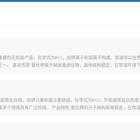
47-40-7）是一种重要的无机盐产品，化学式为KCl，由钾离子和氯离子构成。
之一。 基本性质 氯化钾属于碱金属卤化物，晶体结构稳定，在常温环境
是一种常见的无机盐类化合物，由钾元素和氯元素组成，化学式为KCl，外观通常
等多个领域具有广泛应用。 产品特性 氯化钾的分子结构简单稳定，在常