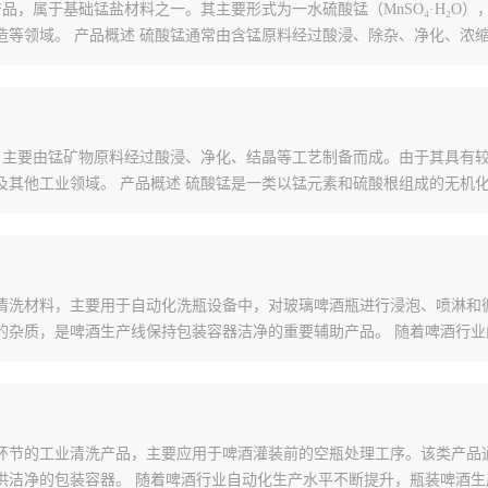
系无机化工产品，属于基础锰盐材料之一。其主要形式为一水硫酸锰（MnSO₄·
造等领域。 产品概述 硫酸锰通常由含锰原料经过酸浸、除杂、净化、浓
无机锰盐产品，主要由锰矿物原料经过酸浸、净化、结晶等工艺制备而成。由于
及其他工业领域。 产品概述 硫酸锰是一类以锰元素和硫酸根组成的无机
清洗材料，主要用于自动化洗瓶设备中，对玻璃啤酒瓶进行浸泡、喷淋和
的杂质，是啤酒生产线保持包装容器洁净的重要辅助产品。 随着啤酒行业
环节的工业清洗产品，主要应用于啤酒灌装前的空瓶处理工序。该类产品
供洁净的包装容器。 随着啤酒行业自动化生产水平不断提升，瓶装啤酒生