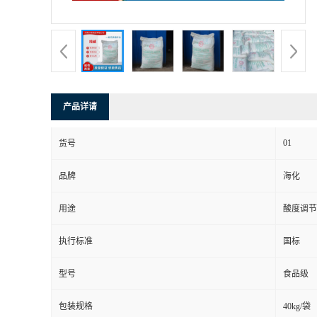
产品详请
01
货号
品牌
海化
用途
酸度调节
执行标准
国标
型号
食品级
包装规格
40kg/袋