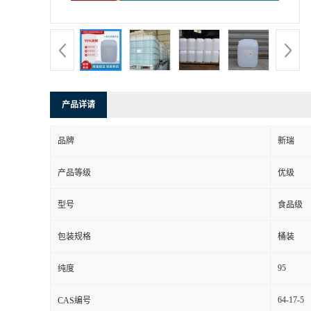
产品详请
品牌
新瑞
产品等级
优级
型号
食品级
包装规格
桶装
95
纯度
64-17-5
CAS编号