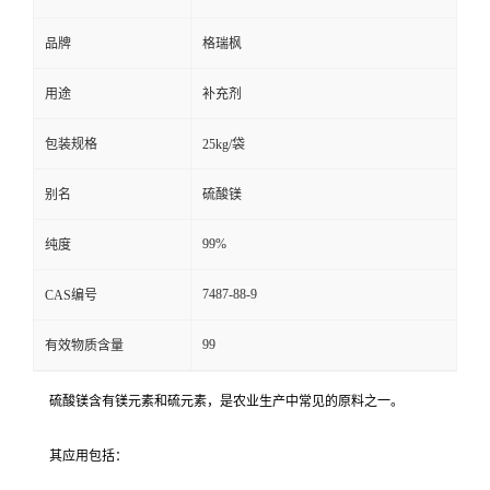
品牌
格瑞枫
用途
补充剂
包装规格
25kg/袋
别名
硫酸镁
99%
纯度
7487-88-9
CAS编号
99
有效物质含量
硫酸镁含有镁元素和硫元素，是农业生产中常见的原料之一。
其应用包括：