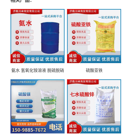
相关产品：
氨水 氢氧化铵溶液 脱硫脱硝
硫酸亚铁