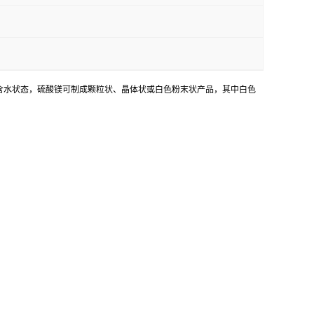
和含水状态，硫酸镁可制成颗粒状、晶体状或白色粉末状产品，其中白色