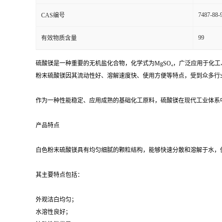
7487-88-
CAS编号
99
有效物质含量
硫酸镁是一种重要的无机盐化合物，化学式为MgSO₄，广泛应用于
粉末硫酸镁因其流动性好、溶解速度快、使用方便等特点，受到众多行
作为一种性能稳定、应用成熟的基础化工原料，硫酸镁在现代工业体系
产品特点
白色粉末硫酸镁具有均匀细腻的颗粒结构，能够快速分散和溶解于水，
其主要特点包括：
外观洁白均匀；
水溶性良好；