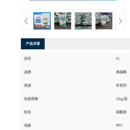
产品详请
01
货号
品牌
格瑞枫
用途
补充剂
包装规格
25kg/袋
别名
硫酸镁
99%
纯度