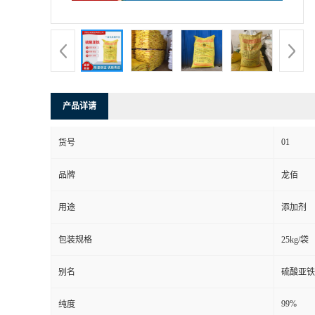
产品详请
01
货号
品牌
龙佰
用途
添加剂
包装规格
25kg/袋
别名
硫酸亚铁
99%
纯度