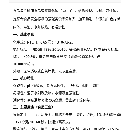
食品级片碱即
食品级氢氧化钠（NaOH）
，俗称烧碱、火碱、苛性钠，
是符合食品安全标准的
强碱类食品添加剂 / 加工助剂
，外观为白色片状
固体，易溶于水并放热，有潮解性。
一、基本信息
化学式
：NaOH，CAS 号：1310-73-2。
执行标准
：中国
GB 1886.20-2016
，等效采用 FDA、欧盟 EFSA 标准。
纯度
：
≥99.5%
，重金属与杂质严控（如铅≤0.0005%、砷
≤0.0001%）。
外观
：无色透明或白色片状，无明显杂质。
二、核心特性
强碱性
：pH 值极高，具强腐蚀性，可皂化、乳化、脱脂。
易溶性
：溶于水剧烈放热，水溶液呈强碱性。
潮解性
：易吸潮并吸收 CO₂变质，需密封干燥保存。
三、主要用途（食品工业）
果蔬加工
：土豆、胡萝卜、柑橘等
去皮、脱蜡、护色
；1%–5% 碱液 60
–95℃浸泡 10–60 秒，快速分离表皮。
酸度调节
：饮料、罐头、麦芽汁
中和有机酸、调 pH
（如啤酒 pH 5.2–