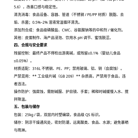
5.6），改善口感与稳定性。
清洗消毒
：食品设备、容器、管道（不锈钢 / PE/PP 材质）
脱脂、去
垢、杀菌
；0.5%–2% 溶液常温循环清洗。
添加剂合成
：食品级磷酸盐、CMC、谷氨酸钠等的
中和剂 / 催化剂
。
其他
：皮蛋制作、海产品浸泡、饮用水 pH 调节、蜜饯脱涩。
四、合规与安全要求
残留控制
：最终产品
不得检出游离碱
，或残留≤0.1%（婴幼儿食品
≤0.05%）。
材质适配
：
316L 不锈钢、PE、PP
；禁用玻璃、铝、铜（会腐蚀）。
严禁混用
：** 工业级片碱（GB 209）** 杂质高，严禁用于食品，违
者违法。
操作防护
：强腐蚀，需耐碱服、护目镜、手套；稀释时
碱缓慢入水、搅
拌降温
。
五、包装与储存
包装
：25kg / 袋，双层内衬塑编袋，
食品级 QS 标识
。
储存
：阴凉干燥通风处，
密封防潮
，远离酸类、食品、水源；避免暴晒
与雨淋。