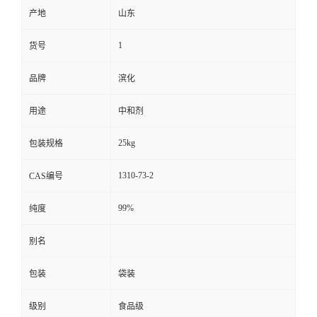
产地
山东
1
货号
品牌
滨化
用途
中和剂
25kg
包装规格
1310-73-2
CAS编号
99%
纯度
别名
包装
袋装
级别
食品级