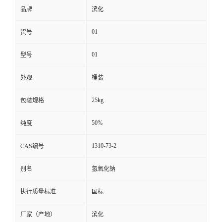
品牌
滨化
01
货号
01
型号
外观
桶装
25kg
包装规格
50%
纯度
1310-73-2
CAS编号
别名
氢氧化钠
执行质量标准
国标
厂家（产地）
滨化