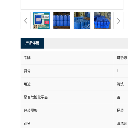
产品详请
品牌
可玏湶
1
货号
用途
清洗
是否危险化学品
否
包装规格
桶装
别名
清洗剂