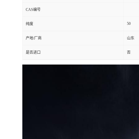
CAS编号
50
纯度
产地/厂商
山东
是否进口
否