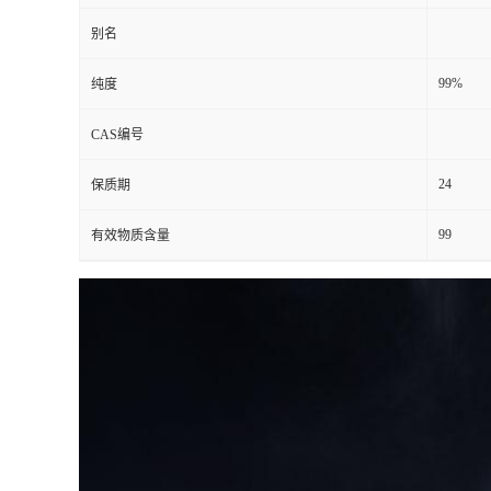
别名
99%
纯度
CAS编号
24
保质期
99
有效物质含量