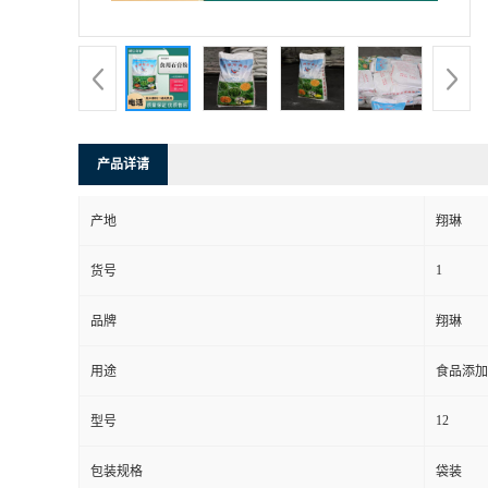
产品详请
产地
翔琳
1
货号
品牌
翔琳
用途
食品添加
12
型号
包装规格
袋装