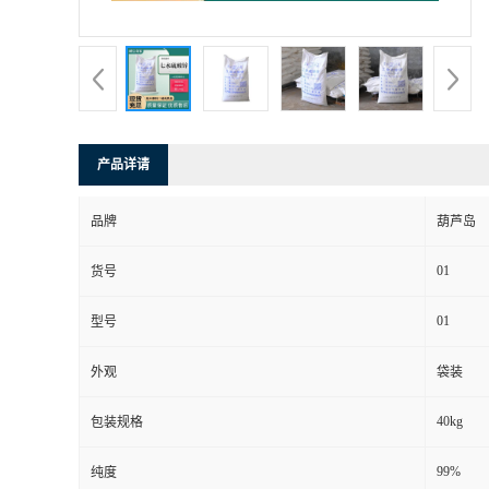
产品详请
品牌
葫芦岛
01
货号
01
型号
外观
袋装
40kg
包装规格
99%
纯度