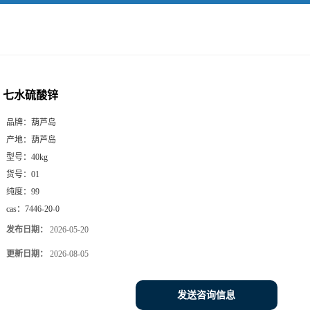
七水硫酸锌
品牌：
葫芦岛
产地：
葫芦岛
型号：
40kg
货号：
01
纯度：
99
cas：
7446-20-0
发布日期：
2026-05-20
更新日期：
2026-08-05
发送咨询信息