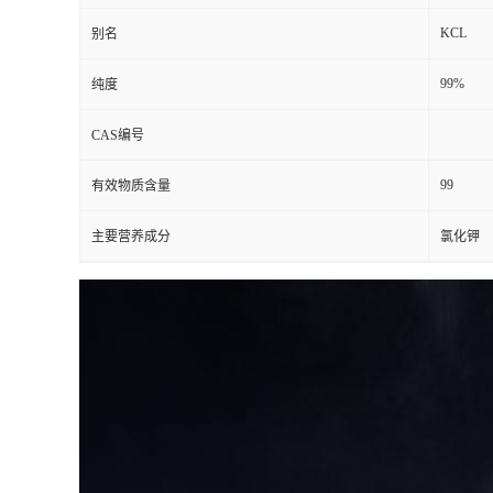
KCL
别名
99%
纯度
CAS编号
99
有效物质含量
主要营养成分
氯化钾