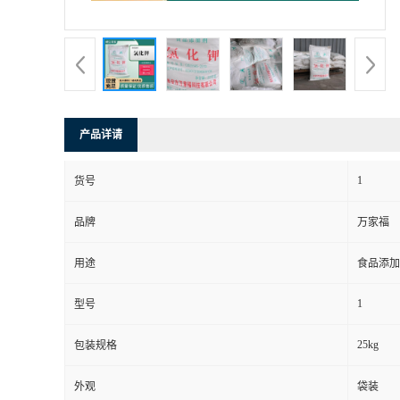
产品详请
1
货号
品牌
万家福
用途
食品添加
1
型号
25kg
包装规格
外观
袋装