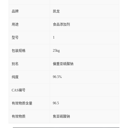
品牌
凯龙
用途
食品添加剂
1
型号
25kg
包装规格
别名
偏重亚硫酸钠
96.5%
纯度
CAS编号
96.5
有效物质含量
有效物质
焦亚硫酸钠