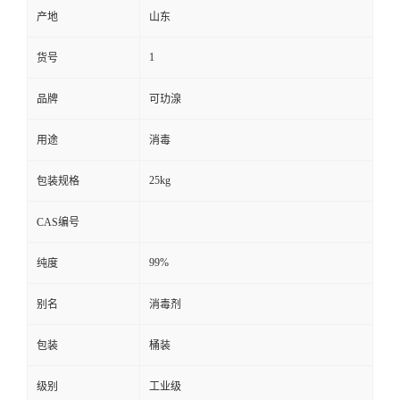
产地
山东
1
货号
品牌
可玏湶
用途
消毒
25kg
包装规格
CAS编号
99%
纯度
别名
消毒剂
包装
桶装
级别
工业级