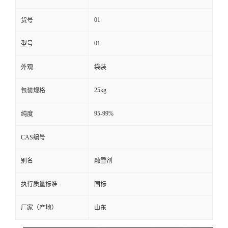
01
货号
01
型号
外观
袋装
25kg
包装规格
95-99%
纯度
CAS编号
别名
融雪剂
执行质量标准
国标
厂家（产地）
山东