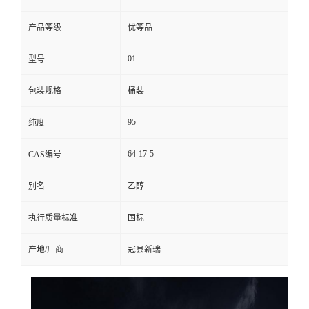
产品等级
优等品
01
型号
包装规格
桶装
95
纯度
64-17-5
CAS编号
别名
乙醇
执行质量标准
国标
产地/厂商
冠县新瑞