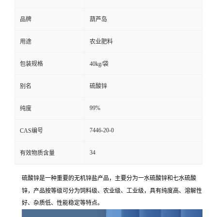
品牌
葫芦岛
用途
农业肥料
包装规格
40kg/袋
别名
硫酸锌
99%
纯度
7446-20-0
CAS编号
34
有效物质含量
一水硫酸锌
七水硫酸
硫酸锌是一种重要的无机锌盐产品，主要分为
和
锌
饲料级、农业级、工业级
，产品按等级可分为
，具有纯度高、溶解性
好、杂质低、性能稳定等特点。