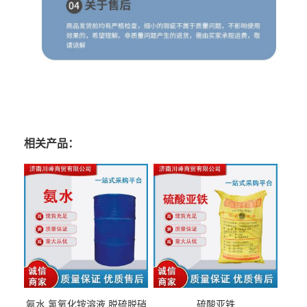
相关产品：
氨水 氢氧化铵溶液 脱硫脱硝
硫酸亚铁