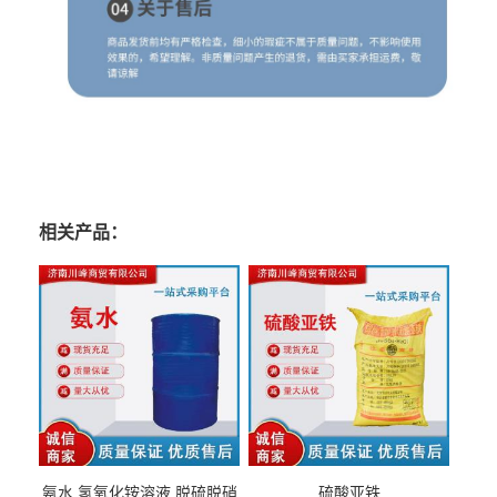
相关产品：
氨水 氢氧化铵溶液 脱硫脱硝
硫酸亚铁