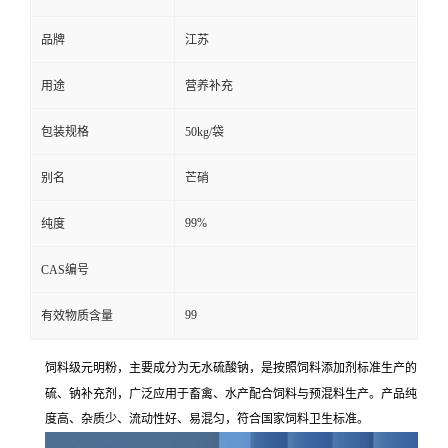
品牌
江苏
用途
营养补充
包装规格
50kg/袋
别名
芒硝
99%
纯度
CAS编号
99
有效物质含量
无水硫酸钠
饲料级元明粉，主要成分为
，是按照饲料添加剂标准生产的
硫、钠补充剂
，广泛应用于畜禽、水产配合饲料与预混料生产。产品纯
度高、杂质少、流动性好、易混匀，符合国家饲料卫生标准。