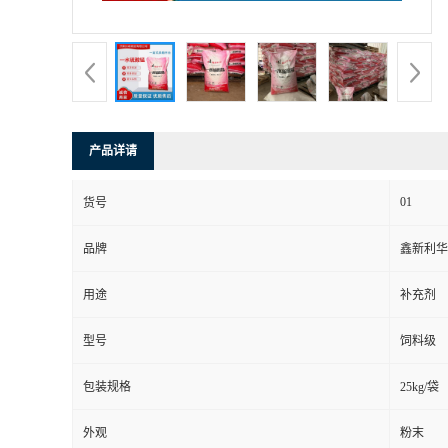
产品详请
01
货号
品牌
鑫新利华
用途
补充剂
型号
饲料级
包装规格
25kg/袋
外观
粉末