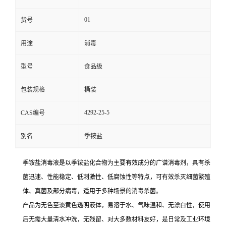
01
货号
用途
消毒
型号
食品级
包装规格
桶装
4292-25-5
CAS编号
别名
季铵盐
季铵盐化合物
季铵盐消毒液是以
为主要有效成分的广谱消毒剂，具有杀
细菌繁殖
菌迅速、性能稳定、低刺激性、低腐蚀性等特点，可有效杀灭
体、真菌及部分病毒
，适用于多种场景的消毒杀菌。
产品为无色至淡黄色透明液体，易溶于水、气味温和、无漂白性，使用
后无需大量清水冲洗，无残留、对大多数材料友好，是日常及工业环境