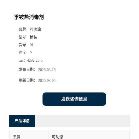
季铵盐消毒剂
品牌：
可玏湶
型号：
桶装
货号：
01
纯度：
9
cas：
4292-25-5
发布日期：
2026-03-16
更新日期：
2026-08-05
发送咨询信息
产品详请
品牌
可玏湶