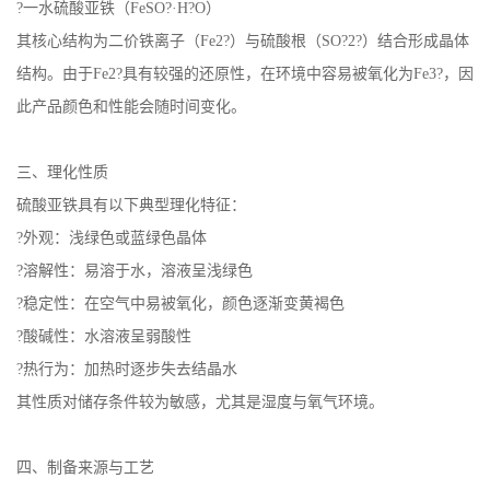
?一水硫酸亚铁（FeSO?·H?O）
其核心结构为二价铁离子（Fe2?）与硫酸根（SO?2?）结合形成晶体
结构。由于Fe2?具有较强的还原性，在环境中容易被氧化为Fe3?，因
此产品颜色和性能会随时间变化。
三、理化性质
硫酸亚铁具有以下典型理化特征：
?外观：浅绿色或蓝绿色晶体
?溶解性：易溶于水，溶液呈浅绿色
?稳定性：在空气中易被氧化，颜色逐渐变黄褐色
?酸碱性：水溶液呈弱酸性
?热行为：加热时逐步失去结晶水
其性质对储存条件较为敏感，尤其是湿度与氧气环境。
四、制备来源与工艺