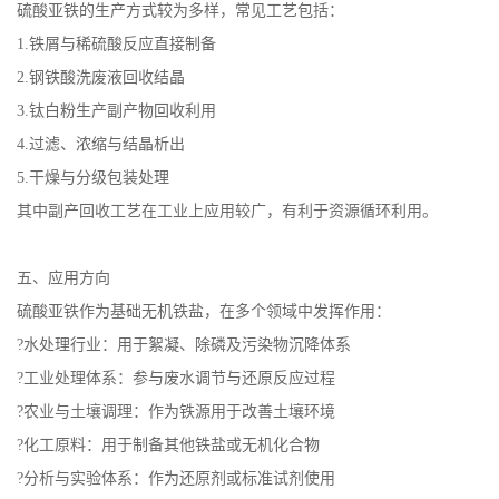
硫酸亚铁的生产方式较为多样，常见工艺包括：
1.铁屑与稀硫酸反应直接制备
2.钢铁酸洗废液回收结晶
3.钛白粉生产副产物回收利用
4.过滤、浓缩与结晶析出
5.干燥与分级包装处理
其中副产回收工艺在工业上应用较广，有利于资源循环利用。
五、应用方向
硫酸亚铁作为基础无机铁盐，在多个领域中发挥作用：
?水处理行业：用于絮凝、除磷及污染物沉降体系
?工业处理体系：参与废水调节与还原反应过程
?农业与土壤调理：作为铁源用于改善土壤环境
?化工原料：用于制备其他铁盐或无机化合物
?分析与实验体系：作为还原剂或标准试剂使用